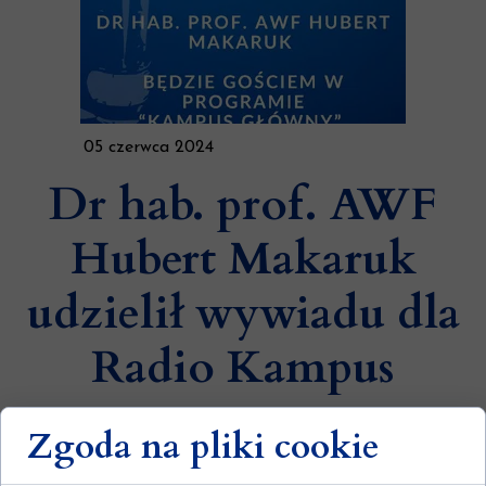
05 czerwca 2024
Dr hab. prof. AWF
Hubert Makaruk
udzielił wywiadu dla
Radio Kampus
Zgoda na pliki cookie