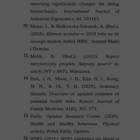
stretching significantly changes the sitting
biomechanics.
International Journal of
Industrial Ergonomics, 84
, 103163.
Mazur, J., & Małkowska-Szkutnik, A. (Red.).
(2018).
Zdrowie uczniów w 2018 roku na tle
nowego modelu badań HBSC
. Instytut Matki
i Dziecka.
Molik, B. (Red.). (2022).
Raport
merytoryczny projektu Aktywny powrót do
szkoły (WF z AWF)
. Warszawa.
Park, J. H., Moon, J. H., Kim, H. J., Kong,
M. H., & Oh, Y. H. (2020). Sedentary
lifestyle: Overview of updated evidence of
potential health risks.
Korean Journal of
Family Medicine, 41
(6), 365–373.
Public Opinion Research Center. (2020).
Health and healthy behaviour.
Physical
activity
. Polish Public Opinion.
WHO. (2021). WHO guidelines on physical