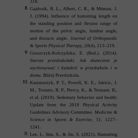
318.
Gajdosik, R. L., Albert, C. R., & Mitman, J.
J. (1994). Influence of hamstring length on
the standing position and flexion range of
motion of the pelvic angle, lumbar angle,
and thoracic angle.
Journal of Orthopaedic
& Sports Physical Therapy, 20
(4), 213–219.
Gruszczyk-Kolczyńska, E. (Red.). (2014).
Starsze przedszkolaki. Jak skutecznie je
wychowywać i kształcić w przedszkolu i w
domu
. Bliżej Przedszkola.
Katzmarzyk, P. T., Powell, K. E., Jakicic, J.
M., Troiano, R. P., Piercy, K., & Tennant, B.,
et al.
(2019). Sedentary behavior and health:
Update from the 2018 Physical Activity
Guidelines Advisory Committee.
Medicine &
Science in Sports & Exercise, 51
, 1227–
1241.
Lee, I., Sim, S., & Jin, S. (2021). Hamstring