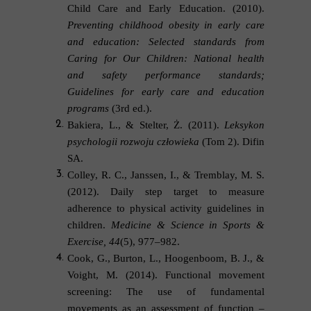
Child Care and Early Education. (2010).
Preventing childhood obesity in early care
and education: Selected standards from
Caring for Our Children: National health
and safety performance standards;
Guidelines for early care and education
programs
(3rd ed.).
Bakiera, L., & Stelter, Ż. (2011).
Leksykon
psychologii rozwoju człowieka
(Tom 2). Difin
SA.
Colley, R. C., Janssen, I., & Tremblay, M. S.
(2012). Daily step target to measure
adherence to physical activity guidelines in
children.
Medicine & Science in Sports &
Exercise, 44
(5), 977–982.
Cook, G., Burton, L., Hoogenboom, B. J., &
Voight, M. (2014). Functional movement
screening: The use of fundamental
movements as an assessment of function –