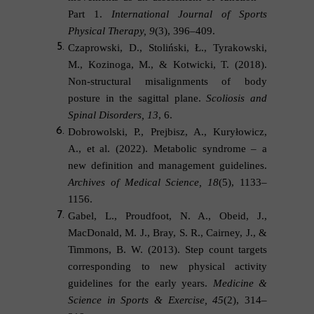
Part 1.
International Journal of Sports
Physical Therapy, 9
(3), 396–409.
Czaprowski, D., Stoliński, Ł., Tyrakowski,
M., Kozinoga, M., & Kotwicki, T. (2018).
Non-structural misalignments of body
posture in the sagittal plane.
Scoliosis and
Spinal Disorders, 13
, 6.
Dobrowolski, P., Prejbisz, A., Kuryłowicz,
A., et al.
(2022). Metabolic syndrome – a
new definition and management guidelines.
Archives of Medical Science, 18
(5), 1133–
1156.
Gabel, L., Proudfoot, N. A., Obeid, J.,
MacDonald, M. J., Bray, S. R., Cairney, J., &
Timmons, B. W. (2013). Step count targets
corresponding to new physical activity
guidelines for the early years.
Medicine &
Science in Sports & Exercise, 45
(2), 314–