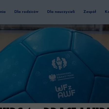
nia
Dla rodziców
Dla nauczycieli
Zespół
K
Alfabet Ruchowy
Zespół ds. b
I 
Doskonalenie szkół
Zespół badaw
II
Interwencja ruchowa HIIT
Zespół ds. i
II
FUS
Zespół ds. kon
Zespół ds. do
Zespół ds. bar
Zespół ds. di
Zespół badawc
Zespół ds. pr