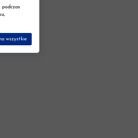
u podczas
su,
na wszystkie