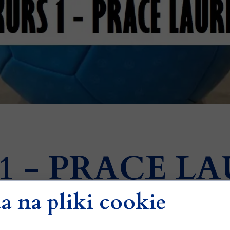
Wsparcie adm
1 - PRACE 
 na pliki cookie
ÓW KONKURSU NR 1 - NAPISZ WFZAWF NIE UŻYWAJĄC