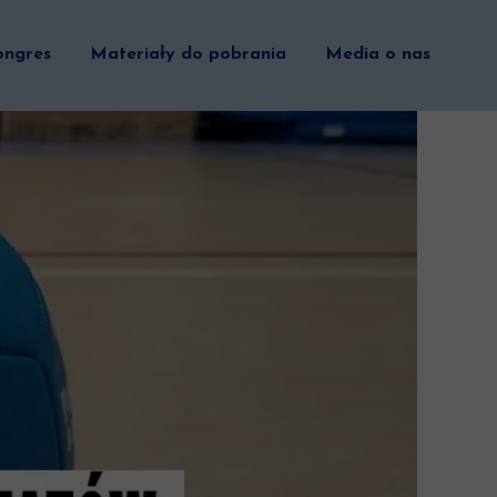
ongres
Materiały do pobrania
Media o nas
adań nad Fundamentalnymi Umiejętnościami Ruchowymi w 
Edycja
czy ds. Alfabetu Ruchowego
 Edycja
nkluzyjnego wychowania fizycznego w ogólnodostępnych sz
I Edycja
dycji fizycznej
skonalenia szkół w obszarze ogólnoszkolnej aktywności fiz
ier uczestnictwa dzieci i młodzieży w sporcie i rekreacji r
agnozy i badań kondycji fizycznej przedszkolaków
zy ds. wdrażania modeli AI dla potrzeb edukacji, sportu i
omocji