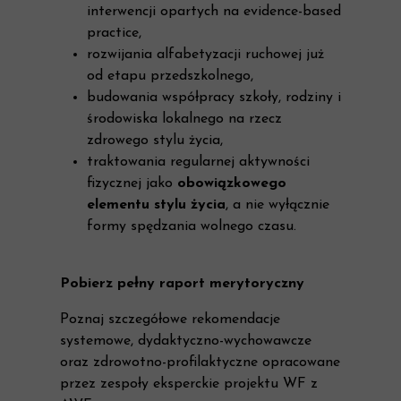
interwencji opartych na evidence-based
practice,
rozwijania alfabetyzacji ruchowej już
od etapu przedszkolnego,
budowania współpracy szkoły, rodziny i
środowiska lokalnego na rzecz
zdrowego stylu życia,
traktowania regularnej aktywności
fizycznej jako
obowiązkowego
elementu stylu życia
, a nie wyłącznie
formy spędzania wolnego czasu.
Pobierz pełny raport merytoryczny
Poznaj szczegółowe rekomendacje
systemowe, dydaktyczno-wychowawcze
oraz zdrowotno-profilaktyczne opracowane
przez zespoły eksperckie projektu WF z