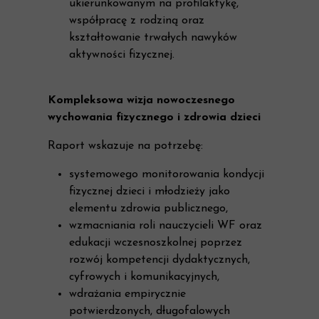
ukierunkowanym na profilaktykę,
współpracę z rodziną oraz
kształtowanie trwałych nawyków
aktywności fizycznej.
Kompleksowa wizja nowoczesnego
wychowania fizycznego i zdrowia dzieci
Raport wskazuje na potrzebę:
systemowego monitorowania kondycji
fizycznej dzieci i młodzieży jako
elementu zdrowia publicznego,
wzmacniania roli nauczycieli WF oraz
edukacji wczesnoszkolnej poprzez
rozwój kompetencji dydaktycznych,
cyfrowych i komunikacyjnych,
wdrażania empirycznie
potwierdzonych, długofalowych