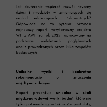
Jak skutecznie wspierać rozwój fizyczny
dzieci i młodzieży w zmieniających się
realiach edukacyjnych i zdrowotnych?
Odpowiedzi na to pytanie przynosi
najnowszy raport merytoryczny projektu
WF z AWF za rok 2025 opracowany na
podstawie wieloletnich, pogłębionych
analiz prowadzonych przez kilka zespołów
badawczych.
Unikalne wyniki i konkretne
rekomendacje o znaczeniu
międzynarodowym
Raport prezentuje
unikalne w skali
międzynarodowej wyniki badań
, które nie
tylko potwierdzają wcześniejsze postulaty,