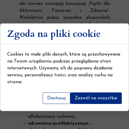
ale również rozwijają koncepcję „Piątki dla
Aktywności Fizycznej i Zdrowia”.
Wieloletnia praca zespołów eksperckich
zaowocowała
konkretnymi,
Zgoda na pliki cookie
uporządkowanymi rekomendacjami
,
opartymi na obiektywnych danych i
dowodach naukowych.
Cookies to małe pliki danych, które są przechowywane
Dokument porządkuje rekomendacje w
na Twoim urządzeniu podczas przeglądania stron
trzech kluczowych obszarach:
internetowych. Używamy ich do poprawy działania
serwisu, personalizacji treści, oraz analizy ruchu na
systemowym
– obejmującym
stronie.
rozwiązania prawne, organizacyjne i
instytucjonalne,
dydaktyczno-wychowawczym
–
Dostosuj
Zezwól na wszystkie
skoncentrowanym na jakości
nauczania, kompetencjach nauczycieli i
alfabetyzacji ruchowej,
zdrowotno-profilaktycznym
–