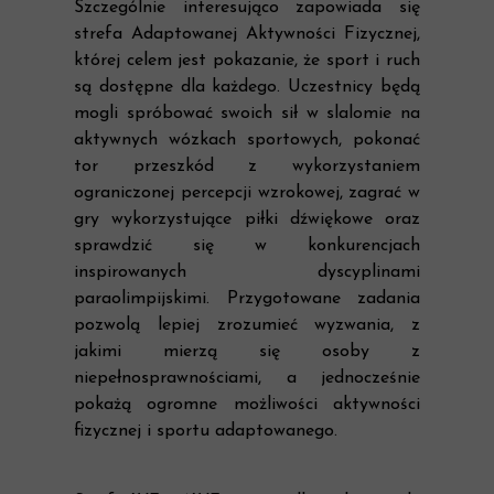
Szczególnie interesująco zapowiada się
strefa Adaptowanej Aktywności Fizycznej,
której celem jest pokazanie, że sport i ruch
są dostępne dla każdego. Uczestnicy będą
mogli spróbować swoich sił w slalomie na
aktywnych wózkach sportowych, pokonać
tor przeszkód z wykorzystaniem
ograniczonej percepcji wzrokowej, zagrać w
gry wykorzystujące piłki dźwiękowe oraz
sprawdzić się w konkurencjach
inspirowanych dyscyplinami
paraolimpijskimi. Przygotowane zadania
pozwolą lepiej zrozumieć wyzwania, z
jakimi mierzą się osoby z
niepełnosprawnościami, a jednocześnie
pokażą ogromne możliwości aktywności
fizycznej i sportu adaptowanego.