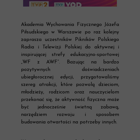
Akademia Wychowania Fizycznego Józefa
Piłsudskiego w Warszawie po raz kolejny
zaprasza uczestników Pikników Polskiego
Radia i Telewizji Polskiej do aktywnej i
inspirującej strefy edukacyjno-sportowej
„WF z AWF”. Bazując na bardzo
pozytywnych doświadczeniach
ubiegłorocznej edycji, przygotowaliśmy
szereg atrakcji, które pozwolą dzieciom,
młodzieży, rodzicom oraz nauczycielom
przekonać się, że aktywność fizyczna może
być jednocześnie świetną zabawą,
narzędziem rozwoju i sposobem
budowania otwartości na potrzeby innych.