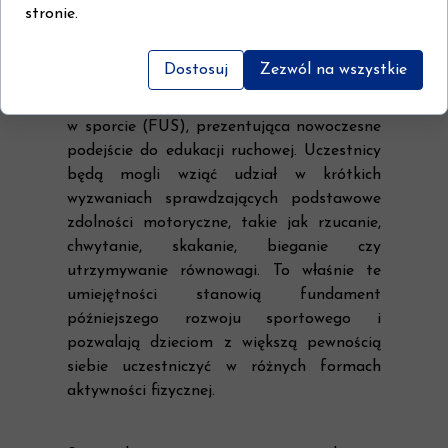
stronie.
całe życie.
Dostosuj
Zezwól na wszystkie
Kolejną atrakcją będzie strefa
Fundamentalnych Umiejętności Ruchowych
w sporcie (FUS), prezentująca nowoczesne
podejście do edukacji ruchowej. Uczestnicy
będą mogli wziąć udział w krótkich
wyzwaniach sprawdzających podstawowe
zdolności motoryczne, takie jak rzucanie,
chwytanie, skakanie, bieganie czy
utrzymywanie równowagi. To właśnie te
umiejętności stanowią fundament
późniejszego rozwoju sportowego i
pozwalają dzieciom z większą pewnością
siebie uczestniczyć w różnych formach
aktywności fizycznej.