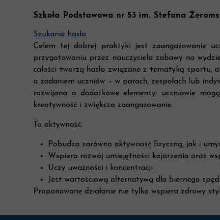
Szkoła Podstawowa nr 53 im. Stefana Żerom
Szukanie hasła
Celem tej dobrej praktyki jest zaangażowanie u
przygotowaniu przez nauczyciela zabawy na wydzie
całości tworzą hasło związane z tematyką sportu, ak
a zadaniem uczniów – w parach, zespołach lub indyw
rozwijana o dodatkowe elementy: uczniowie mogą 
kreatywność i zwiększa zaangażowanie.
Ta aktywność:
Pobudza zarówno aktywność fizyczną, jak i umy
Wspiera rozwój umiejętności kojarzenia oraz ws
Uczy uważności i koncentracji.
Jest wartościową alternatywą dla biernego spędz
Proponowane działanie nie tylko wspiera zdrowy sty